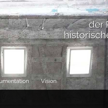
der 
historisc
umentation
Vision