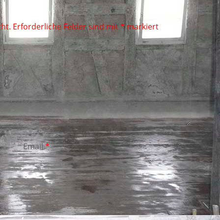
ht.
Erforderliche Felder sind mit
*
markiert
Email
*