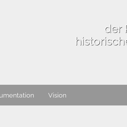
der 
historisc
umentation
Vision