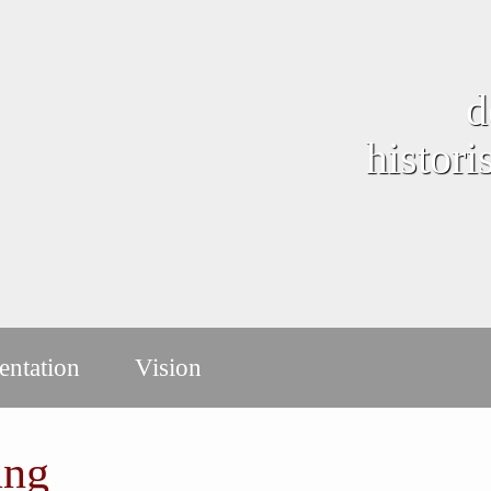
d
histor
ntation
Vision
ung